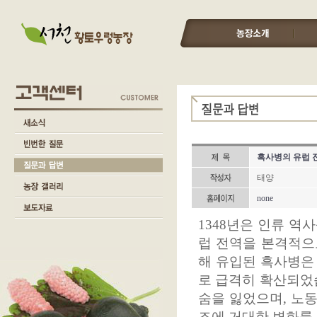
흑사병의 유럽 
태양
none
1348년은 인류 역
럽 전역을 본격적으로
해 유입된 흑사병은 
로 급격히 확산되었습
숨을 잃었으며, 노동
조에 거대한 변화를