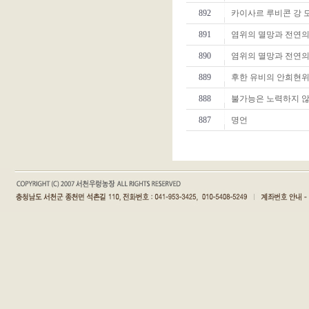
태
892
카이사르 루비콘 강 
아
보
891
염위의 멸망과 전연의
험
890
염위의 멸망과 전연의
태
아
889
후한 유비의 안희현위
보
험
888
불가능은 노력하지 않
가
입
887
명언
시
기
-
h
t
t
p
s://
b
a
b
y
p
l
a