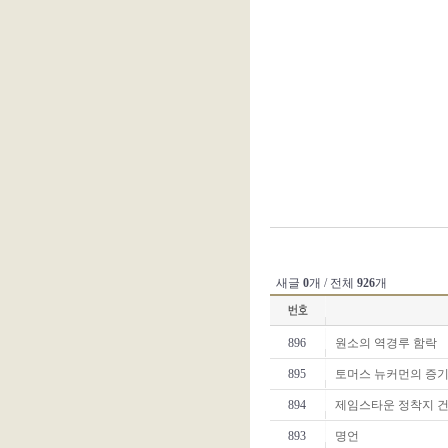
다
이
렉
트
새글
0
개 / 전체
926
개
태
아
보
896
원소의 역경루 함락
험
-
895
토머스 뉴커먼의 증
다
이
894
제임스타운 정착지 
렉
893
명언
트