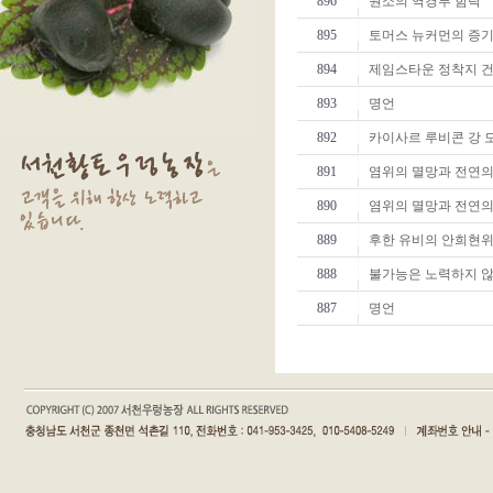
896
원소의 역경루 함락
895
토머스 뉴커먼의 증
894
제임스타운 정착지 
893
명언
892
카이사르 루비콘 강 
891
염위의 멸망과 전연의
890
염위의 멸망과 전연의
889
후한 유비의 안희현위
888
불가능은 노력하지 않
887
명언