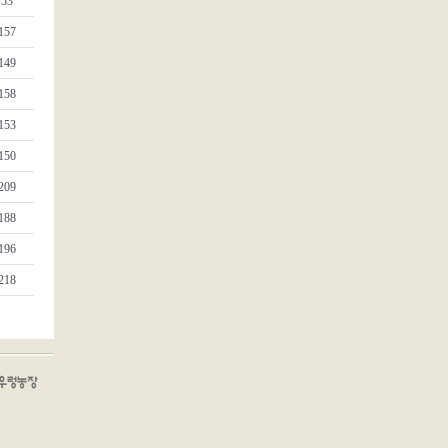
53
157
149
158
153
150
209
188
196
218