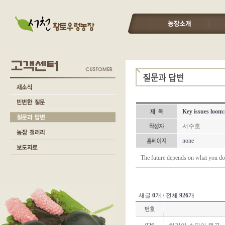
Key issues loom:
서수호
none
The future depends on what you do
새글
0
개 / 전체
926
개