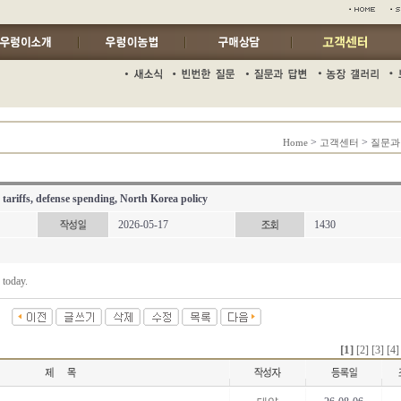
>
>
Home
고객센터
질문과
 tariffs, defense spending, North Korea policy
2026-05-17
1430
 today.
[1]
[2]
[3]
[4]