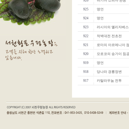
926
하기아 소피아 완공
925
명언
924
명언
923
러시아의 옐리자베스
922
적벽대전 전초전
921
로마의 아르메니아 
920
모로코의 송가이 침
919
명언
918
당나라 경룡정변
917
카탈라우눔 전투