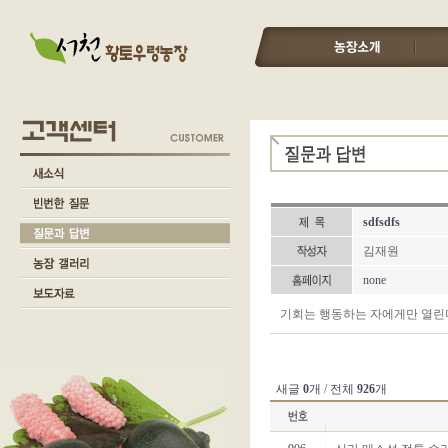
sdfsdfs
김재원
none
기회는 행동하는 자에게만 열린
새글
0
개 / 전체
926
개