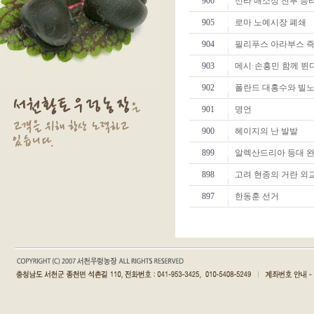
906
신라 매소성 전투 승
905
로마 노예시장 폐쇄
904
필리푸스 아라부스 
903
메시·손흥민 함께 뛴
902
폴란드 대홍수와 빌노
901
명언
900
헤이지의 난 발발
899
알렉산드리아 등대 
898
고려 현종의 거란 외
897
한동훈 선거