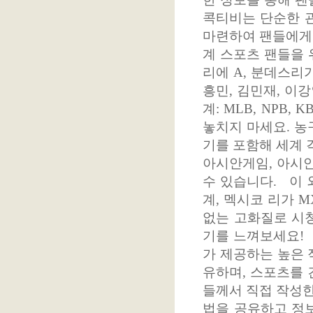
콕티비는 단순한 
마련하여 팬들에게 
계 스포츠 팬들을 위
리에 A, 분데스리
흥민, 김민재, 이
계: MLB, NPB
놓치지 마세요. 농구
기를 포함해 세계 
아시안게임, 아시안
수 있습니다. 이
계, 멕시코 리가 
없는 고화질로 시청
기를 느껴보세요! 
가 제공하는 높은 
유하며, 스포츠를 
들께서 직접 작성한
법을 공유하고 정보